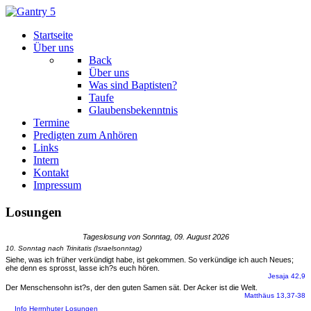
Startseite
Über uns
Back
Über uns
Was sind Baptisten?
Taufe
Glaubensbekenntnis
Termine
Predigten zum Anhören
Links
Intern
Kontakt
Impressum
Losungen
Tageslosung von Sonntag, 09. August 2026
10. Sonntag nach Trinitatis (Israelsonntag)
Siehe, was ich früher verkündigt habe, ist gekommen. So verkündige ich auch Neues;
ehe denn es sprosst, lasse ich?s euch hören.
Jesaja 42,9
Der Menschensohn ist?s, der den guten Samen sät. Der Acker ist die Welt.
Matthäus 13,37-38
Info Herrnhuter Losungen